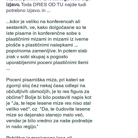
izjavo.
Toda DRES OD TU najde tudi
potrebno izjavo. in ...
...kdor je veliko na konferencah ali
sestankih, ve, kako dolgočasne so te
iste pisarne in konferenčne sobe s
plastičnimi mizami in mizami iz iverne
plošče s plastičnimi nalepkami ...
popolnoma zamenljive. In potem slab
zrak v sobi skupaj s pogosto
uporabljenimi poceni plastičnimi tlemi
...
Poceni pisarniška miza, pri kateri se
zgornji sloj čez nekaj časa odlepi na
občutljivih območjih, je to res figura za
občine? Bolje bi bilo postaviti napis kot
je "Ja, te lepe lesene mize res niso stal
veliko več". oz
"Da, te čudovite lesene
mize so dejansko stanejo malo več,
vendar je bilo vredno za naše podnebje
in našo regijo."
Pohištvo iz masivnega lesa ali