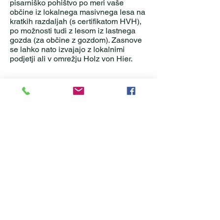
pisarniško pohištvo po meri vaše
občine iz lokalnega masivnega lesa na
kratkih razdaljah (s certifikatom HVH),
po možnosti tudi z lesom iz lastnega
gozda (za občine z gozdom). Zasnove
se lahko nato izvajajo z lokalnimi
podjetji ali v omrežju Holz von Hier.
Da, pisarniško pohištvo iz
lokalnega lesa na kratkih
razdaljah je izjava!
Izjava za varstvo podnebja,
biotsko raznovrstnost in
ustvarjanje regionalne
vrednosti.