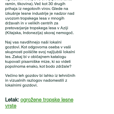
ramin, tikovina). Več kot 30 drugih
prihaja iz negotovih virov. Glede na
izkušnje lesne industrije je nadzor nad
uvozom tropskega lesa v mnogih
državah in v velikih centrih za
pretovarjanje tropskega lesa v Aziji
(Kitajska, Indonezija) skoraj nemogoč.
Naj vas navdihnejo naši lokalni
gozdovi. Kot odgovorna oseba v vaši
skupnosti poiščite svoj najljubši lokalni
les. Zakaj bi v običajnem katalogu
kupovali pisarniške mize, ki so videti
popolnoma enako, kot bodo zdržale?
Večino teh gozdov bi lahko iz tehničnih
in vizualnih razlogov nadomestili z
lokalnimi gozdovi.
Letak:
ogrožene tropske lesne
vrste