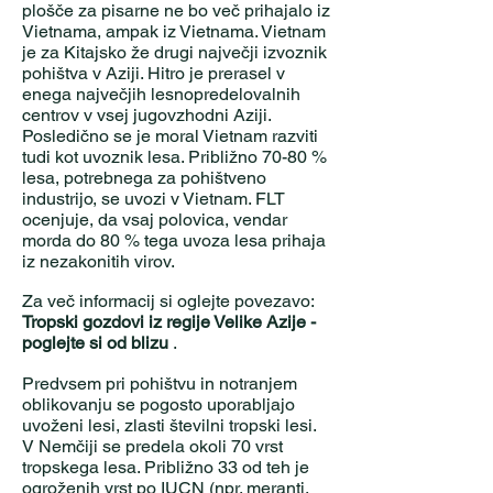
plošče za pisarne ne bo več prihajalo iz
Vietnama, ampak iz Vietnama. Vietnam
je za Kitajsko že drugi največji izvoznik
pohištva v Aziji. Hitro je prerasel v
enega največjih lesnopredelovalnih
centrov v vsej jugovzhodni Aziji.
Posledično se je moral Vietnam razviti
tudi kot uvoznik lesa. Približno 70-80 %
lesa, potrebnega za pohištveno
industrijo, se uvozi v Vietnam. FLT
ocenjuje, da vsaj polovica, vendar
morda do 80 % tega uvoza lesa prihaja
iz nezakonitih virov.
Za več informacij si oglejte povezavo:
Tropski gozdovi iz regije Velike Azije -
poglejte si od blizu
.
Predvsem pri pohištvu in notranjem
oblikovanju se pogosto uporabljajo
uvoženi lesi, zlasti številni tropski lesi.
V Nemčiji se predela okoli 70 vrst
tropskega lesa. Približno 33 od teh je
ogroženih vrst po IUCN (npr. meranti,