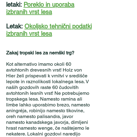
letaki:
Poreklo in uporaba
izbranih vrst lesa
Letak:
Okoljsko tehnični podatki
izbranih vrst lesa
Zakaj tropski les za nemški trg?
Kot alternativo imamo okoli 60
avtohtonih drevesnih vrst! Holz von
Hier želi prispevati k vrnitvi v središče
lepote in raznolikosti lokalnega lesa. V
naših gozdovih raste 60 čudovitih
avtohtonih lesnih vrst! Ne potrebujemo
tropskega lesa. Namesto ramina ali
limbe lahko uporabimo brezo, namesto
aningréja, robinijo namesto tikovine,
oreh namesto palisandra, javor
namesto kanadskega javorja, dimljeni
hrast namesto wenge, če naštejemo le
nekatere. Lokalni gozdovi naredijo