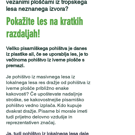
vezanimi ploščami iz tropskega
lesa neznanega izvora?
Pokažite les na kratkih
razdaljah!
Veliko pisarniškega pohištva je danes
iz plastike ali, če se uporablja les, je to
večinoma pohištvo iz iverne plošče s
premazi.
Je pohištvo iz masivnega lesa iz
lokalnega lesa res dražje od pohištva iz
iverne plošče približno enake
kakovosti? Če upoštevate nadaljnje
stroške, se kakovostnejše pisarniško
pohištvo vedno izplača. Kdo kupuje
dvakrat dražje. Pisarne bi morale imeti
tudi prijetno delovno vzdušje in
reprezentativen značaj.
Ja, tudi pohištvo iz lokalnega lesa daje