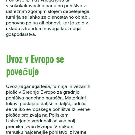
visokokakovostno panelno pohištvo z
ustreznim zgornjim slojem debelejšega
furnirja se lahko zelo enostavno obrabi,
ponovno polira ali obnovi, kar je zelo v
skladu s trendom novega krožnega
gospodarstva.
Uvoz v Evropo se
povečuje
Uvoz žaganega lesa, furnirja in vezanih
plošč v Srednjo Evropo za gradnjo
pohištva nenehno narašča. Materialni
tokovi postajajo daljši in daljši, tudi če
se veliko evropskega pohištva iz iverne
plošče proizvaja na Poljskem.
Ustvarjanje vrednosti se vse bolj
premika izven Evrope. V nekem
trenutku najcenejše pohištvo iz iverne