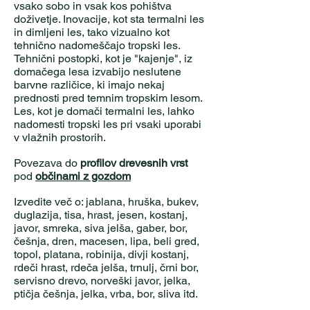
vsako sobo in vsak kos pohištva
doživetje. Inovacije, kot sta termalni les
in dimljeni les, tako vizualno kot
tehnično nadomeščajo tropski les.
Tehnični postopki, kot je "kajenje", iz
domačega lesa izvabijo neslutene
barvne različice, ki imajo nekaj
prednosti pred temnim tropskim lesom.
Les, kot je domači termalni les, lahko
nadomesti tropski les pri vsaki uporabi
v vlažnih prostorih.
Povezava do
profilov drevesnih vrst
pod
občinami z gozdom
Izvedite več o: jablana, hruška, bukev,
duglazija, tisa, hrast, jesen, kostanj,
javor, smreka, siva jelša, gaber, bor,
češnja, dren, macesen, lipa, beli gred,
topol, platana, robinija, divji kostanj,
rdeči hrast, rdeča jelša, trnulj, črni bor,
servisno drevo, norveški javor, jelka,
ptičja češnja, jelka, vrba, bor, sliva itd.