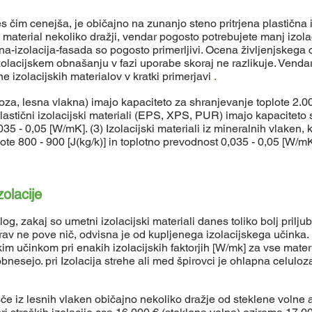
 čim cenejša, je običajno na zunanjo steno pritrjena plastična i
ni material nekoliko dražji, vendar pogosto potrebujete manj izo
na-izolacija-fasada so pogosto primerljivi. Ocena življenjskega 
zolacijskem obnašanju v fazi uporabe skoraj ne razlikuje. Vendar
 izolacijskih materialov v kratki primerjavi
.
loza, lesna vlakna)
imajo kapaciteto za shranjevanje toplote 2.000
lastični izolacijski materiali (EPS, XPS, PUR) imajo kapaciteto 
5 - 0,05 [W/mK]. (3) Izolacijski materiali iz mineralnih vlaken, 
ote 800 - 900 [J(kg/k)] in toplotno prevodnost 0,035 - 0,05 [W/mK
olacije
log, zakaj so umetni izolacijski materiali danes toliko bolj prilju
v ne pove nič, odvisna je od kupljenega izolacijskega učinka. P
im učinkom pri enakih izolacijskih faktorjih [W/mk] za vse materi
obnesejo. pri
Izolacija strehe ali med špirovci je ohlapna celulo
lošče iz lesnih vlaken običajno nekoliko dražje od steklene voln