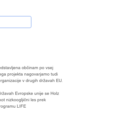
edstavljena občinam po vsej
kega projekta nagovarjamo tudi
rganizacije v drugih državah EU.
ržavah Evropske unije se Holz
ot nizkoogljični les prek
programu LIFE