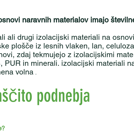
 osnovi naravnih materialov imajo številn
li ali drugi izolacijski materiali na osno
ske plošče iz lesnih vlaken, lan, celuloza 
novi, zdaj tekmujejo z izolacijskimi mate
PUR in minerali. izolacijski materiali na
mena volna
.
zaščito podnebja
e?