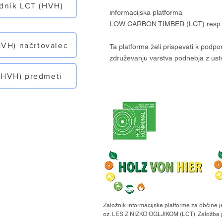
dnik LCT (HVH)
informacijska platforma
LOW CARBON TIMBER (LCT) resp.
HVH) načrtovalec
Ta platforma želi prispevati k podpo
združevanju varstva podnebja z ust
(HVH) predmeti
Založnik informacijske platforme za občin
oz. LES Z NIZKO OGLJIKOM (LCT). Založba 