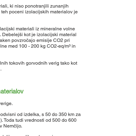
li, ki niso ponotranjili zunanjih
 teh poceni izolacijskih materialov je
lacijski materiali iz mineralne volne
 Debelejši kot je izolacijski material
vlaken povzročajo emisije CO2 pri
 volne med 100 - 200 kg CO2-eq/m³ in
alnih tokovih gorvodnih verig tako kot
.
aterialov
verige.
eodvisni od izdelka, s 50 do 350 km za
). Toda tudi vrednosti od 500 do 600
 v Nemčijo.