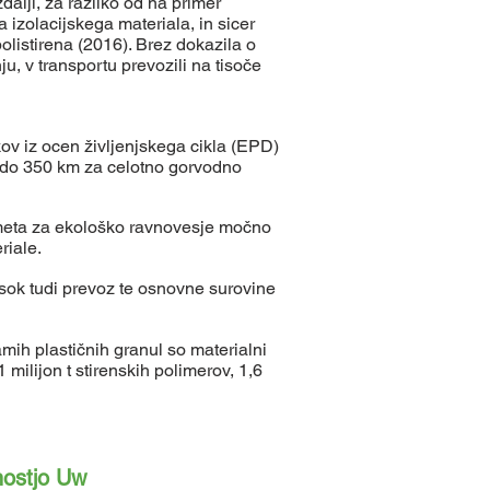
dalji, za razliko od na primer
a izolacijskega materiala, in sicer
olistirena (2016). Brez dokazila o
u, v transportu prevozili na tisoče
tkov iz ocen življenjskega cikla (EPD)
50 do 350 km za celotno gorvodno
rometa za ekološko ravnovesje močno
riale.
isok tudi prevoz te osnovne surovine
amih plastičnih granul so materialni
 milijon t stirenskih polimerov, 1,6
nostjo Uw