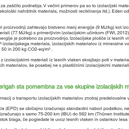
 zaščito podnebja. V večini primerov pa so to izolacijski materia
ekološki nahrbtnik materiala, možnosti recikliranja itd.). Eden od
 pri proizvodnji zahtevajo bistveno manj energije (9 MJ/kg) kot izo
teriali (77 MJ/kg) s primerljivim izolacijskim učinkom (FWI, 2012).
rgije je potrebno za proizvodnjo. Izolacijske plošče iz lesnih 
³ izolacijskega materiala, izolacijskih materialov iz mineralne
d 50 in 200 kg CO2-eq/m³ .
z izolacijskimi materiali iz lesnih vlaken skrajšajo poti v materi
kih materialov, še posebej ne s plastičnimi izolacijskimi materiali
 verigah sta pomembna za vse skupine izolacijskih m
rmacij o transportu izolacijskih materialov znotraj predelovalne 
ikla (EPD) se običajno izračunajo standardni nabori podatkov, n
o izračunajo s samo 75-200 km (IBU) do 562 km (Thünen Institute
etok blaga, če pogledate le uvoz lesnih vlaken in ostankov lesa