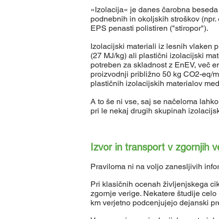
»Izolacija« je danes čarobna beseda za
podnebnih in okoljskih stroškov (npr. 
EPS penasti polistiren ("stiropor").
Izolacijski materiali iz lesnih vlaken
(27 MJ/kg) ali plastični izolacijski ma
potreben za skladnost z EnEV, več ene
proizvodnji približno 50 kg CO2-eq/m
plastičnih izolacijskih materialov me
A to še ni vse, saj se načeloma lahko 
pri le nekaj drugih skupinah izolacijs
Izvor in transport v zgornjih
Praviloma ni na voljo zanesljivih info
Pri klasičnih ocenah življenjskega c
zgornje verige. Nekatere študije cel
km verjetno podcenjujejo dejanski pr