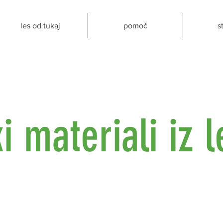
les od tukaj
pomoč
s
ki materiali iz 