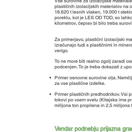
Vse surovine za izolacijske materiale 
plastičnih izolacijskih materialov na 
16.620 t lesnih vlaken, 19.000 t stekl
poreklu, kot je LES OD TOD, so lahko 
kilometrov, čeprav bi bilo treba surov
Za primerjavo, plastični izolacijski m
izračunajo tudi s plastičnimi in mine
verigo.
To ne more biti realno zgolj zaradi o
podcenjen. To je treba dokazati z upo
Primer osnovne surovine olja. Nemčij
za vse plastične izdelke.
Primer plastičnih predhodnikov. Vsi p
tokovi po vsem svetu (Kitajska ima pri
milijona ton propilena in 2,5 milijona 
Vendar podnebju prijazna gra