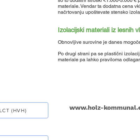
so to dodatni stroški <1.000-3.000 € 
materiale. Vendar ta dodatna cena vkl
načrtovanju upoštevate stensko izola
Izolacijski materiali iz lesnih
Obnovljive surovine je danes mogoče 
Po drugi strani pa se plastični izolac
materiale pa lahko praviloma odlagam
www.holz-kommunal.
LCT (HVH)