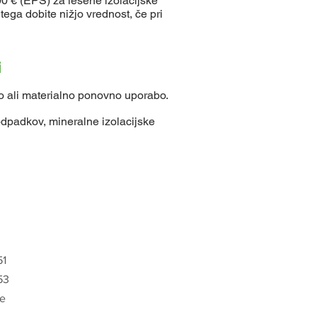
00 € (EPS) za lesene izolacijske
ega dobite nižjo vrednost, če pri
i
ko ali materialno ponovno uporabo.
 odpadkov, mineralne izolacijske
51
53
de