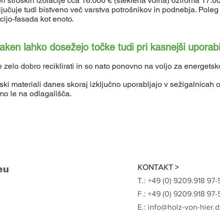
pri stroških izolacije cca 16.000 € (steklena volna) oziroma 17.0
jučuje tudi bistveno več varstva potrošnikov in podnebja. Poleg t
cijo-fasada kot enoto.
 vlaken lahko dosežejo točke tudi pri kasnejši uporab
zelo dobro reciklirati in so nato ponovno na voljo za energets
ijski materiali danes skoraj izključno uporabljajo v sežigalnicah
o le na odlagališča.
eu
KONTAKT >
T.: +49 (0) 9209.918 97-
F.: +49 (0) 9209.918 97-
E.:
info@holz-von-hier.