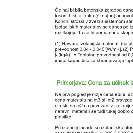
Če naj bi bila betonska zgradba danes
leseni hiši je lahko (ni nujno) osnov
Končni stroški v zvezi s sistemom ste
izolacijskih materialov se danes po i
razlikujejo.
Tu so tri pomembne skupine
(1) Nawaro izolacijski materiali (celu
prevodnost 0,04 - 0,045 [W/mK]. (2) P
[J(kg/k)] in
Toplotna prevodnost od 0,03
imajo kapaciteto za shranjevanje topl
Primerjava: Cena za učinek iz
​
Na prvi pogled je nižja cena edini raz
cena materiala na m3 ali m2 pravzapra
stroški na m2 so povezani z izolacijsk
naravni materiali se tudi tukaj dobro 
plastike.
Pri izolaciji fasade so izolacijske p