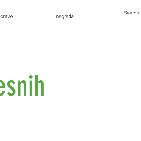
toritve
nagrada
lesnih