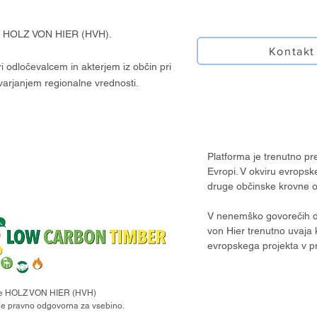
 HOLZ VON HIER (HVH).
Kontakt
ri odločevalcem in akterjem iz občin pri
varjanjem regionalne vrednosti.
Platforma je trenutno pr
Evropi. V okviru evrops
druge občinske krovne o
V nenemško govorečih d
von Hier trenutno uvaja k
evropskega projekta v 
e je HOLZ VON HIER (HVH)
je pravno odgovorna za vsebino.