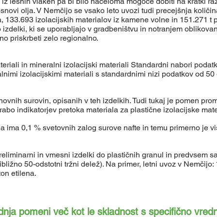
iz lesnih vlaken pa bi bilo načeloma mogoče dobiti na kratki raz
osnovi olja. V Nemčijo se vsako leto uvozi tudi precejšnja količin
a, 133.693 izolacijskih materialov iz kamene volne in 151.271 t p
izdelki, ki se uporabljajo v gradbeništvu in notranjem oblikovanj
ino priskrbeti zelo regionalno.
ateriali in mineralni izolacijski materiali Standardni nabori poda
ralnimi izolacijskimi materiali s standardnimi nizi podatkov od 
snovnih surovin, opisanih v teh izdelkih. Tudi tukaj je pomen p
rabo indikatorjev pretoka materiala za plastične izolacijske mate
a ima 0,1 % svetovnih zalog surove nafte in temu primerno je v
reliminarni in vmesni izdelki do plastičnih granul in predvsem s
bližno 50-odstotni tržni delež). Na primer, letni uvoz v Nemčijo: 1
ton etilena.
dnja pomeni več kot le skladnost s specifično vred