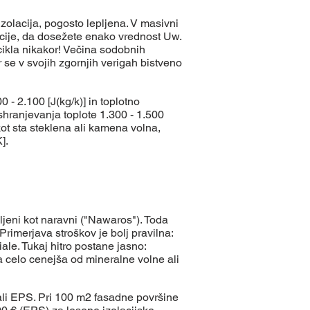
zolacija, pogosto lepljena. V masivni
lacije, da dosežete enako vrednost Uw.
cikla nikakor!
Večina sodobnih
 se v svojih zgornjih verigah bistveno
 - 2.100 [J(kg/k)] in toplotno
shranjevanja toplote 1.300 - 1.500
kot sta steklena ali kamena volna,
].
bljeni kot naravni ("Nawaros"). Toda
rimerjava stroškov je bolj pravilna:
ale. Tukaj hitro postane jasno:
za celo cenejša od mineralne volne ali
e ali EPS. Pri 100 m2 fasadne površine