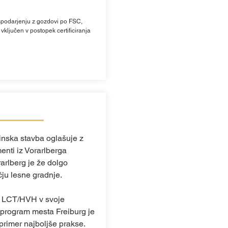
podarjenju z gozdovi po FSC,
vključen v postopek certificiranja
inska stavba oglašuje z
nti iz Vorarlberga
arlberg je že dolgo
ju lesne gradnje.
la LCT/HVH v svoje
 program mesta Freiburg je
 primer najboljše prakse.