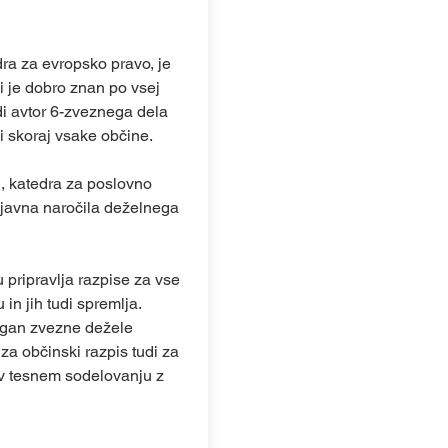
ra za evropsko pravo, je
i je dobro znan po vsej
di avtor 6-zveznega dela
ci skoraj vsake občine.
u, katedra za poslovno
a javna naročila deželnega
 pripravlja razpise za vse
in jih tudi spremlja.
organ zvezne dežele
 za občinski razpis tudi za
r v tesnem sodelovanju z