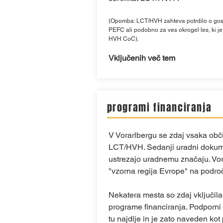
(Opomba: LCT/HVH zahteva potrdilo o gos
PEFC ali podobno za ves okrogel les, ki je 
HVH CoC).
Vključenih več tem
programi financiranja
V Vorarlbergu se zdaj vsaka obč
LCT/HVH. Sedanji uradni dokume
ustrezajo uradnemu značaju. Vor
"vzorna regija Evrope" na področ
Nekatera mesta so zdaj vključi
programe financiranja. Podporni
tu najdlje in je zato naveden kot