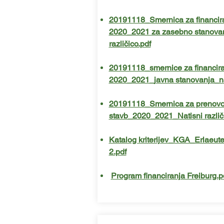
20191118_Smernica za financir
2020_2021 za zasebno stanovan
različico.pdf
20191118_smernice za financira
2020_2021_javna stanovanja_nati
20191118_Smernica za prenovo
stavb_2020_2021_Natisni različi
Katalog kriterijev_KGA_Erlaeu
2.pdf
​
Program financiranja Freiburg.p