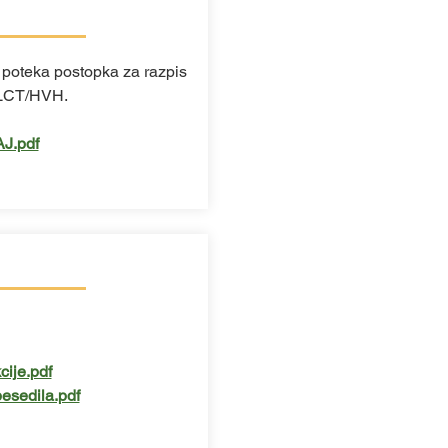
 poteka postopka za razpis
 LCT/HVH.
J.pdf
cije.pdf
esedila.pdf