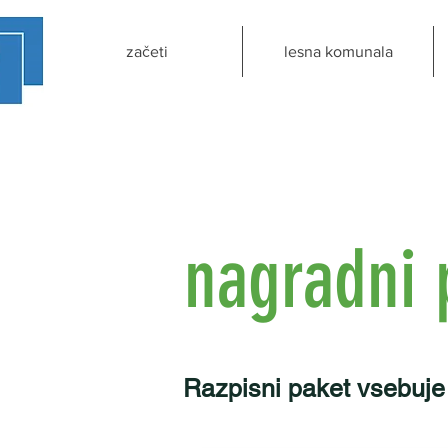
začeti
lesna komunala
nagradni 
Razpisni paket vsebuje