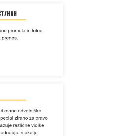
CT/HVH
enu prometa in letno
 prenos.
priznane odvetniške
pecializirano za pravo
kazuje različne vidike
odnebje in okolje