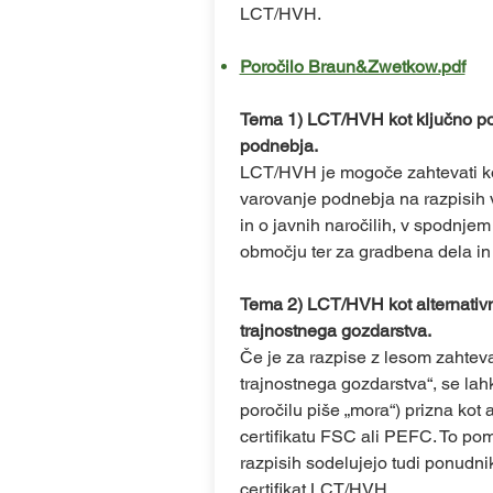
LCT/HVH.
Poročilo Braun&Zwetkow.pdf
Tema 1) LCT/HVH kot ključno pot
podnebja.
LCT/HVH je mogoče zahtevati kot 
varovanje podnebja na razpisih
in o javnih naročilih, v spodnj
območju ter za gradbena dela in
Tema 2) LCT/HVH kot alternativ
trajnostnega gozdarstva.
Če je za razpise z lesom zahteva
trajnostnega gozdarstva“, se lah
poročilu piše „mora“) prizna kot a
certifikatu FSC ali PEFC. To pom
razpisih sodelujejo tudi ponudnik
certifikat LCT/HVH .