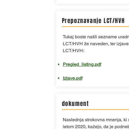
Prepoznavanje LCT/HVH
Tukaj boste našli sezname uradni
LCT/HVH že naveden, ter izjave
LCT/HVH:
Pregled_listing.pdf
Izjave.pdf
dokument
Naslednja strokovna mnenja, ki s
letom 2020, kažejo, da je podne