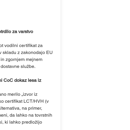
rdilo za varstvo
vodilni certifikat za
 v skladu z zakonodajo EU
em in zgornjem mejnem
 dostavne službe.
ni CoC dokaz lesa iz
no merilo „izvor iz
ko certifikat LCT/HVH (v
lternativa, na primer,
eni, da lahko na tovrstnih
i, ki lahko predložijo