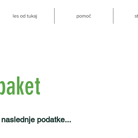
les od tukaj
pomoč
s
paket
 naslednje podatke...