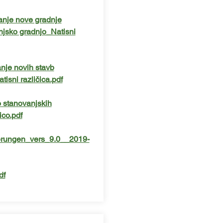
anje nove gradnje
jsko gradnjo_Natisni
nje novih stavb
sni različica.pdf
 stanovanjskih
co.pdf
terungen_vers_9.0__2019-
df