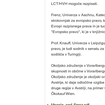
LCT/HVH mogoče razpisati.
Frenz, Univerza v Aachnu, Kated
strokovnjak za evropsko pravo, k
Evropi
razpisnega prava in je tu
"Evropsko pravo", ki je v knjižni
Prof. Knauff, Univerza v Leipzig
pravo, je tudi sodnik v senatu z
sodišča v Turingiji.
Okoljsko združenje v Vorarlbergu
skupnosti in občine v Vorarlbergu 
Okoljsko združenje je okoljski 
Avstrije, ki daje odločilne vzgibe
druge regije v Avstriji, na prime
Ökokauf Wien.
Mnenje_prof. Frenz.pdf